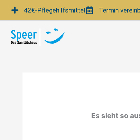
Zum
42€-Pflegehilfsmittel
Termin verein
Inhalt
springen
Es sieht so au