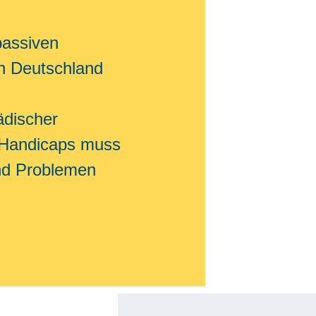
passiven
n Deutschland
ädischer
s Handicaps muss
und Problemen