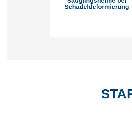
Säuglingshelme bei
Schädeldeformierung
STA