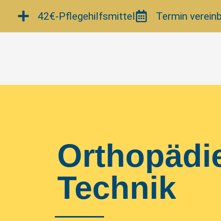
Zum
42€-Pflegehilfsmittel
Termin verein
Inhalt
springen
Orthopädi
Technik