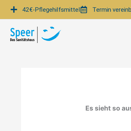
Zum
42€-Pflegehilfsmittel
Termin verein
Inhalt
springen
Es sieht so au