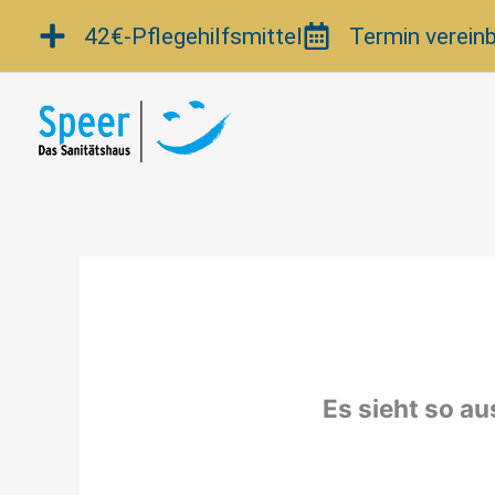
Zum
42€-Pflegehilfsmittel
Termin verein
Inhalt
springen
Es sieht so au