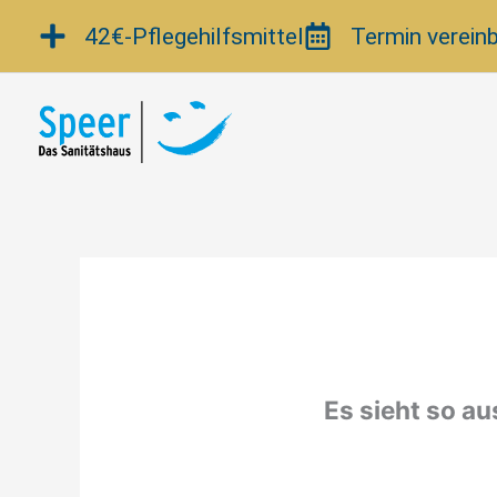
Zum
42€-Pflegehilfsmittel
Termin verein
Inhalt
springen
Es sieht so au